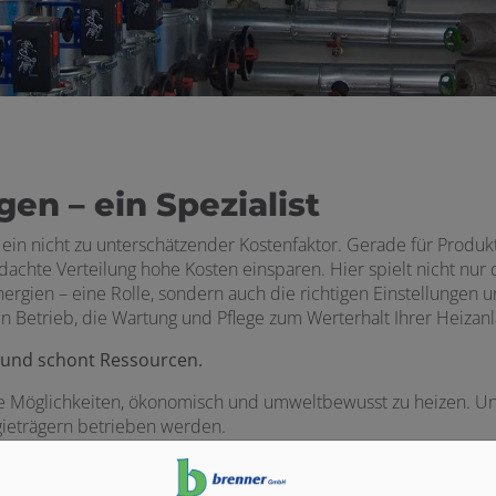
en – ein Spezialist
n nicht zu unterschätzender Kostenfaktor. Gerade für Produkt
chte Verteilung hohe Kosten einsparen. Hier spielt nicht nur d
ien – eine Rolle, sondern auch die richtigen Einstellungen un
n Betrieb, die Wartung und Pflege zum Werterhalt Ihrer Heizan
 und schont Ressourcen.
e Möglichkeiten, ökonomisch und umweltbewusst zu heizen. Unse
gieträgern betrieben werden.