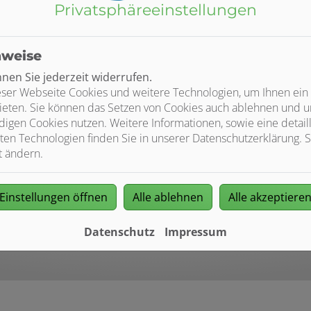
Privatsphäre­einstellungen
nweise
en Sie jederzeit widerrufen.
ser Webseite Cookies und weitere Technologien, um Ihnen ein
isch anspruchsvolle Anlagen
ieten. Sie können das Setzen von Cookies auch ablehnen und un
 komplexen Sanitäranlagen, Heizungsanlagen jeder Größe und m
igen Cookies nutzen. Weitere Informationen, sowie eine detaill
euen uns darauf, Ihr Projekt als Ihr Partner durchzuführen – vo
ten Technologien finden Sie in unserer Datenschutzerklärung. S
t ändern.
tent und zuverlässig und sorgen dafür, dass Sie Ihre Energie ef
hnikstand geschult sind. So können wir neue Methoden, Technik
Einstellungen öffnen
Alle ablehnen
Alle akzeptiere
ermintreu zu installieren.
Datenschutz
Impressum