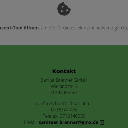
sent-Tool öffnen
, um die für dieses Element notwendigen Co
ten
Kontakt
Sanitär Brenner GmbH
Wielandstr. 3
71394 Kernen
Telefonisch erreichbar unter:
0715141776
Telefax: 0715146939
E-Mail:
sanitaer-brenner@gmx.de