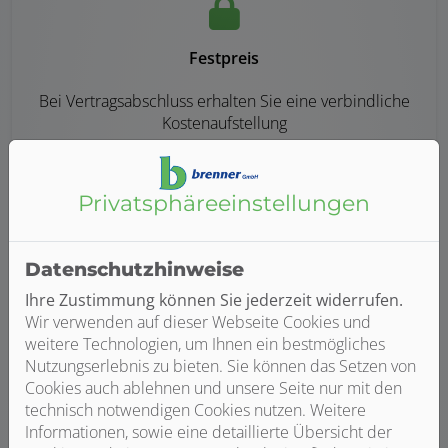
Festpreis
Bei Vertragsabschluss erhalten Sie eine verbindliche
Kostenaufstellung
Privatsphäre­einstellungen
Datenschutzhinweise
Maßarbeit
Ihre Zustimmung können Sie jederzeit widerrufen.
Wir verwenden auf dieser Webseite Cookies und
Kreativ und voller Ideen erarbeiten wir für Sie eine
weitere Technologien, um Ihnen ein bestmögliches
individuelle Planung nach Maß und Bedarf
Nutzungserlebnis zu bieten. Sie können das Setzen von
Cookies auch ablehnen und unsere Seite nur mit den
technisch notwendigen Cookies nutzen. Weitere
Informationen, sowie eine detaillierte Übersicht der