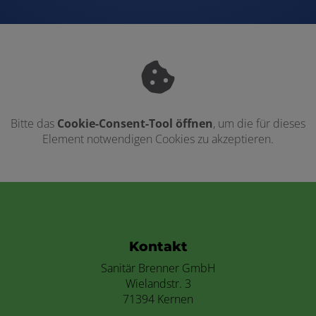
Bitte das
Cookie-Consent-Tool öffnen
, um die für dieses
Element notwendigen Cookies zu akzeptieren.
Footer - Kontaktdaten und Öffnungszei
Kontakt
Sanitär Brenner GmbH
Wielandstr. 3
71394 Kernen